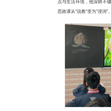
点与生活环境，他深耕不辍
思政课从“说教”变为“浸润”