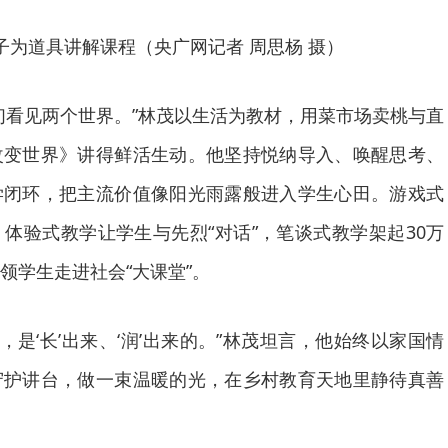
子为道具讲解课程（央广网记者 周思杨 摄）
们看见两个世界。”林茂以生活为教材，用菜市场卖桃与直
改变世界》讲得鲜活生动。他坚持悦纳导入、唤醒思考、
学闭环，把主流价值像阳光雨露般进入学生心田。游戏式
体验式教学让学生与先烈“对话”，笔谈式教学架起30万
领学生走进社会“大课堂”。
的，是‘长’出来、‘润’出来的。”林茂坦言，他始终以家国情
守护讲台，做一束温暖的光，在乡村教育天地里静待真善