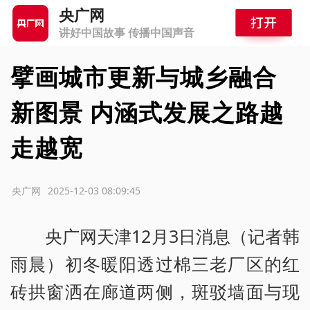
央广网
讲好中国故事 传播中国声音
擘画城市更新与城乡融合
新图景 内涵式发展之路越
走越宽
源：央广网
2025-12-03 08:09:45
央广网天津12月3日消息（记者韩
雨晨）初冬暖阳透过棉三老厂区的红
砖拱窗洒在廊道两侧，斑驳墙面与现