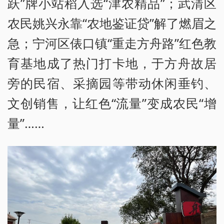
跃”牌小站稻入选“津农精品”；武清区
农民姚兴永靠“农地鉴证贷”解了燃眉之
急；宁河区俵口镇“重走方舟路”红色教
育基地成了热门打卡地，于方舟故居
旁的民宿、采摘园等带动休闲垂钓、
文创销售，让红色“流量”变成农民“增
量”……