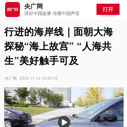
央广网
讲好中国故事 传播中国声音
行进的海岸线｜面朝大海
探秘“海上故宫” “人海共
生”美好触手可及
源：央广网
2025-11-12 10:35:16
播
放