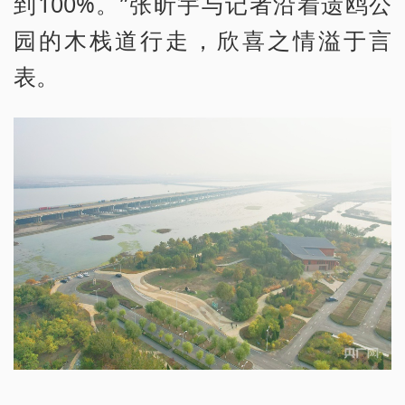
到100%。”张昕宇与记者沿着遗鸥公
园的木栈道行走，欣喜之情溢于言
表。