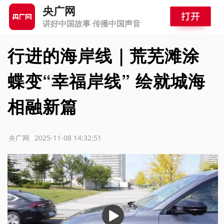
央广网
讲好中国故事 传播中国声音
行进的海岸线｜荒芜滩涂
蝶变“幸福岸线” 绘就城海
相融新篇
源：央广网
2025-11-08 14:32:51
播
放