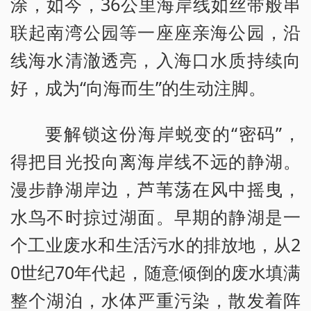
涂，如今，36公里海岸线如丝带般串
联起南湾公园等一座座亲海公园，沿
线海水清澈透亮，入海口水质持续向
好，成为“向海而生”的生动注脚。
要解锁这份海岸蜕变的“密码”，
得把目光投向离海岸线不远的静湖。
漫步静湖岸边，芦苇荡在风中摇曳，
水鸟不时掠过湖面。早期的静湖是一
个工业废水和生活污水的排放地，从2
0世纪70年代起，随意倾倒的废水填满
整个湖泊，水体严重污染，散发着阵