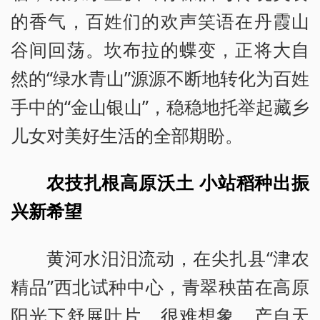
的香气，百姓们的欢声笑语在丹霞山
谷间回荡。坎布拉的蝶变，正将大自
然的“绿水青山”源源不断地转化为百姓
手中的“金山银山”，稳稳地托举起藏乡
儿女对美好生活的全部期盼。
农技扎根高原沃土 小站稻种出振
兴新希望
黄河水汨汨流动，在尖扎县“津农
精品”西北试种中心，青翠秧苗在高原
阳光下舒展叶片，很难想象，产自天