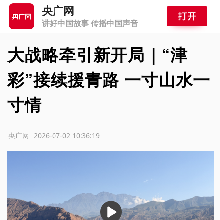
央广网
讲好中国故事 传播中国声音
大战略牵引新开局｜“津
彩”接续援青路 一寸山水一
寸情
源：央广网
2026-07-02 10:36:19
播
放