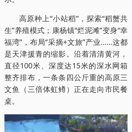
高原种上“小站稻”，探索“稻蟹共
生”养殖模式；康杨镇“烂泥滩”变身“幸
福湾”，布局“采摘+文旅”产业……这都
是天津援青的缩影。沿着清清黄河，
直径100米、深度达15米的深水网箱
整齐排布，一条条四公斤重的高原三
文鱼（三倍体虹鳟）正在走向市民餐
桌。