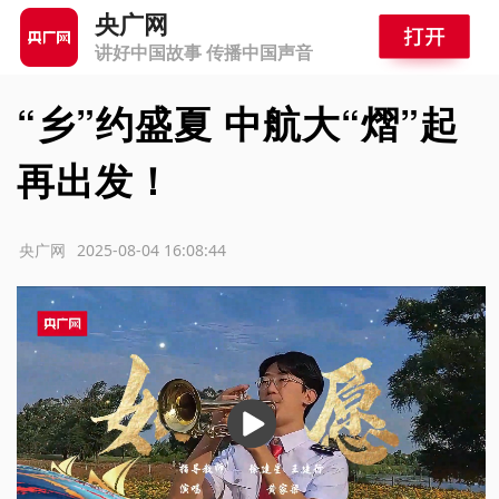
央广网
讲好中国故事 传播中国声音
“乡”约盛夏 中航大“熠”起
再出发！
源：央广网
2025-08-04 16:08:44
播
放