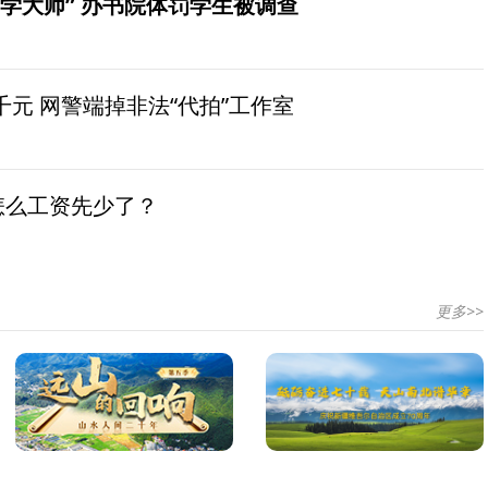
学大师” 办书院体罚学生被调查
元 网警端掉非法“代拍”工作室
怎么工资先少了？
更多>>