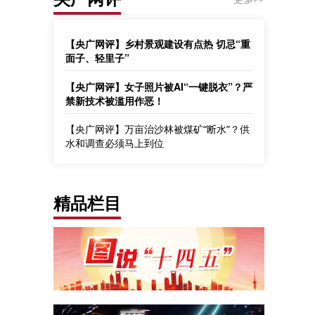
【央广网评】乡村景观建设有点热 切忌“重
面子、轻里子”
【央广网评】女子照片被AI“一键脱衣”？严
禁新技术被滥用作恶！
【央广网评】万亩治沙林被煤矿“断水”？供
水和调查必须马上到位
精品栏目