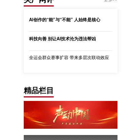
AI创作的“能”与“不能” 人始终是核心
科技向善 别让AI技术沦为违法帮凶
全运会群众赛事扩容 带来多层次联动效应
精品栏目