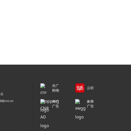
央广
云听
购物
平台
@cnr.cn
央广
象舞
广告
广告