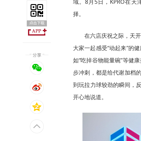
域。8月5日，KPRO在
择。
在六店庆祝之际，天开
大家一起感受“动起来”的
如“吃掉谷物能量碗”等健
步冲刺，都是给代谢加档的
到玩拉力球较劲的瞬间，反
开心地说道。