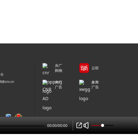
央广
云听
购物
平台
@cnr.cn
央广
象舞
广告
广告
00:00
/
00:00