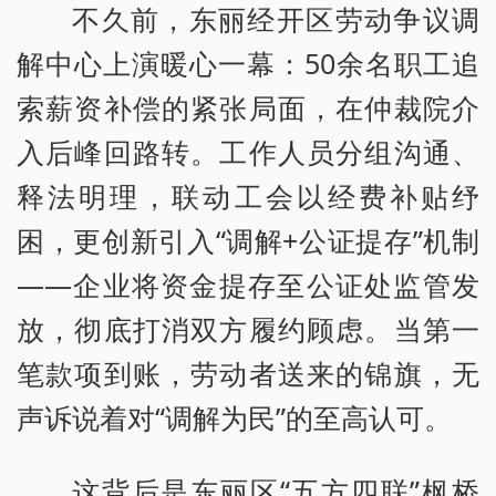
不久前，东丽经开区劳动争议调
解中心上演暖心一幕：50余名职工追
索薪资补偿的紧张局面，在仲裁院介
入后峰回路转。工作人员分组沟通、
释法明理，联动工会以经费补贴纾
困，更创新引入“调解+公证提存”机制
——企业将资金提存至公证处监管发
放，彻底打消双方履约顾虑。当第一
笔款项到账，劳动者送来的锦旗，无
声诉说着对“调解为民”的至高认可。
这背后是东丽区“五方四联”枫桥