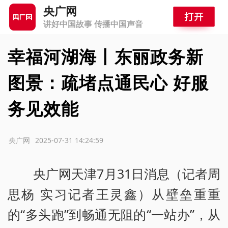
央广网
讲好中国故事 传播中国声音
幸福河湖海丨东丽政务新
图景：疏堵点通民心 好服
务见效能
源：央广网
2025-07-31 14:24:59
央广网天津7月31日消息（记者周
思杨 实习记者王灵鑫）从壁垒重重
的“多头跑”到畅通无阻的“一站办”，从