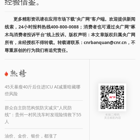
经验借鉴。
更多精彩资讯请在应用市场下载“央广网”客户端。欢迎提供新闻
线索，24小时报料热线400-800-0088；消费者也可通过央广网“啄
木鸟消费者投诉平台”线上投诉。版权声明：本文章版权归属央广网
所有，未经授权不得转载。转载请联系：cnrbanquan@cnr.cn，不
尊重原创的行为我们将追究责任。
45天暴瘦40斤后住进ICU AI减重暗藏哪
些风险
群众自主防范构筑防灾减灾“人民防
线”：贵州一村民洗车时发现险情救下55
长按二维码
关注精彩内容
人
油价、金价、银价，都涨了