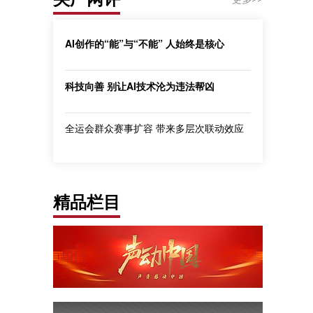
AI创作的“能”与“不能” 人始终是核心
科技向善 别让AI技术沦为违法帮凶
全运会群众赛事扩容 带来多层次联动效应
精品栏目