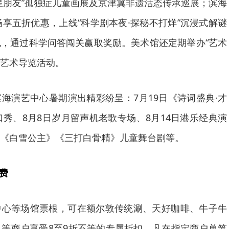
星朋友”孤独症儿童画展及京津冀非遗活态传承巡展；滨海
畅享五折优惠，上线“科学剧本夜·探秘不打烊”沉浸式解谜
，通过科学问答闯关赢取奖励。美术馆还定期举办“艺术
等艺术导览活动。
海演艺中心暑期演出精彩纷呈：7月19日《诗词盛典·才
口秀、8月8日岁月留声机老歌专场、8月14日港乐经典演
《白雪公主》《三打白骨精》儿童舞台剧等。
费
中心等场馆票根，可在额尔敦传统涮、天好咖啡、牛子牛
等商户享受8至9折不等的专属折扣。凡在指定商户单笔