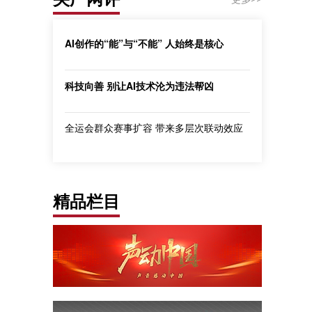
AI创作的“能”与“不能” 人始终是核心
科技向善 别让AI技术沦为违法帮凶
全运会群众赛事扩容 带来多层次联动效应
精品栏目