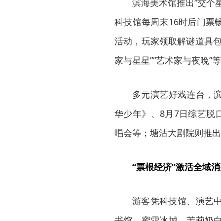
滨海美术馆推出“交个
科技馆每周末16时后门票
活动，玩家领取解谜道具包
家与星星”“艺术家与夜晚”
多元演艺好戏连台，滨
华少年》、8月7日综艺脱
唱会等；塘沽大剧院则推出
“票根经济”激活全域消
游客凭科技馆、演艺
书馆、蜜雪冰城、茉莉奶白