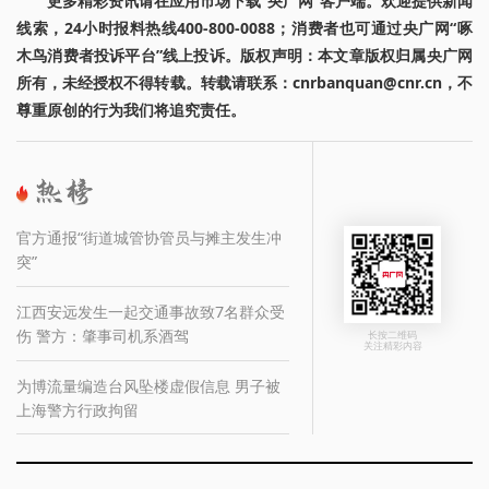
更多精彩资讯请在应用市场下载“央广网”客户端。欢迎提供新闻
线索，24小时报料热线400-800-0088；消费者也可通过央广网“啄
木鸟消费者投诉平台”线上投诉。版权声明：本文章版权归属央广网
所有，未经授权不得转载。转载请联系：cnrbanquan@cnr.cn，不
尊重原创的行为我们将追究责任。
官方通报“街道城管协管员与摊主发生冲
突”
江西安远发生一起交通事故致7名群众受
伤 警方：肇事司机系酒驾
长按二维码
关注精彩内容
为博流量编造台风坠楼虚假信息 男子被
上海警方行政拘留