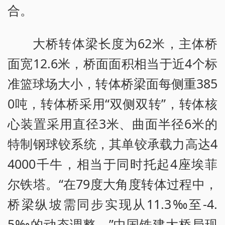
合。
大桥转体梁长度为62米，主体桥
面宽12.6米，桥面面积相当于近4个标
准篮球场大小，转体桥梁面每侧重385
0吨，转体桥采用“双侧双转”，转体核
心装置采用直径3米、曲面半径6米的
特制钢球铰系统，其单铰承载力高达4
4000千牛，相当于同时托起4座埃菲
尔铁塔。“在79度大角度转体过程中，
桥梁纵坡需同步实现从11.3‰至-4.
5‰的动态调整。”中国铁建大桥局现