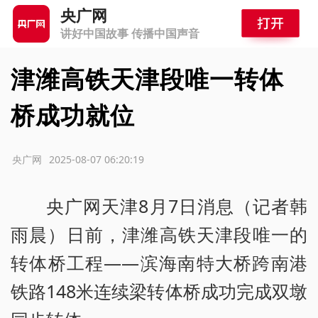
央广网
讲好中国故事 传播中国声音
津潍高铁天津段唯一转体
桥成功就位
源：央广网
2025-08-07 06:20:19
央广网天津8月7日消息（记者韩
雨晨）日前，津潍高铁天津段唯一的
转体桥工程——滨海南特大桥跨南港
铁路148米连续梁转体桥成功完成双墩