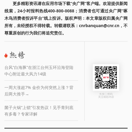
更多精彩资讯请在应用市场下载“央广网”客户端。欢迎提供新闻
线索，24小时报料热线400-800-0088；消费者也可通过央广网“啄
木鸟消费者投诉平台”线上投诉。版权声明：本文章版权归属央广网
所有，未经授权不得转载。转载请联系：cnrbanquan@cnr.cn，不
尊重原创的行为我们将追究责任。
台风“白海豚”在浙江台州玉环沿海登陆
中心附近最大风力14级
一周大涨超7% 金价为何突然上涨？背
后两大推手→
长按二维码
关注精彩内容
菌子火锅“上锁”引发热议！见手青到底
有多毒？专家详解