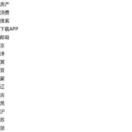
房产
消费
搜索
下载APP
邮箱
京
津
冀
晋
蒙
辽
吉
黑
沪
苏
浙