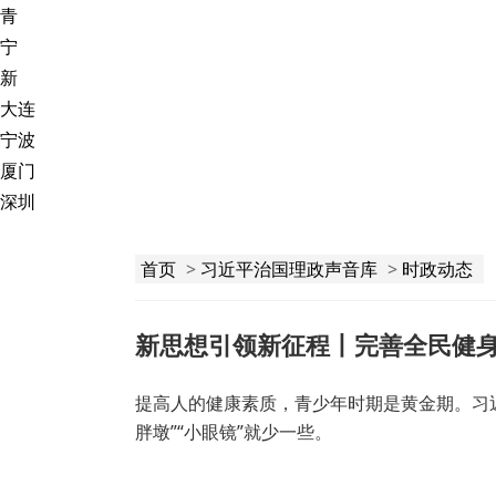
青
宁
新
大连
宁波
厦门
深圳
首页
>
习近平治国理政声音库
>
时政动态
新思想引领新征程丨完善全民健身
提高人的健康素质，青少年时期是黄金期。习
胖墩”“小眼镜”就少一些。