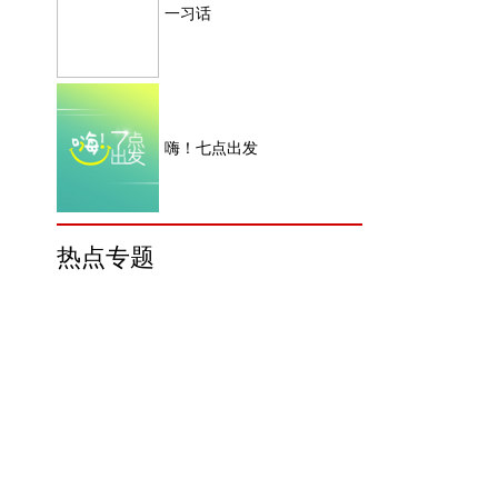
一习话
嗨！七点出发
热点专题