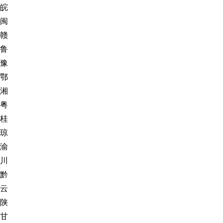
皖
闽
赣
鲁
豫
鄂
湘
粤
桂
琼
渝
川
黔
云
陕
甘