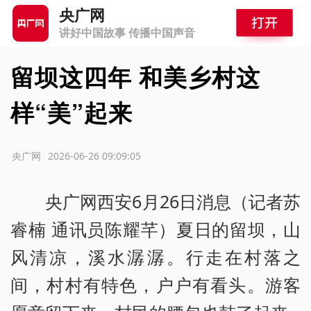
央广网
讲好中国故事 传播中国声音
留坝这四年 和美乡村这
样“美”起来
源：央广网
2026-06-26 09:09:05
央广网西安6月26日消息（记者苏
睿楠 通讯员陈耀芊）夏日的留坝，山
风清凉，溪水潺潺。行走在村落之
间，村村有特色，户户有看头。游客