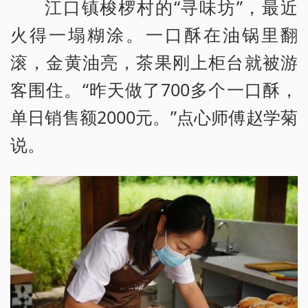
江口镇梭椤村的“寻味坊”，最近
火得一塌糊涂。一口酥在油锅里翻
滚，金黄油亮，茶果刚上柜台就被游
客围住。“昨天做了700多个一口酥，
单日销售额2000元。”点心师傅赵学菊
说。