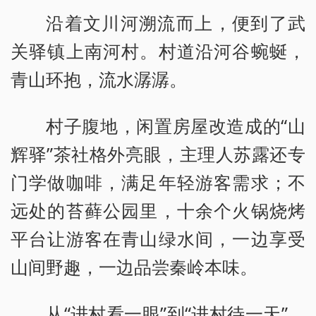
沿着文川河溯流而上，便到了武
关驿镇上南河村。村道沿河谷蜿蜒，
青山环抱，流水潺潺。
村子腹地，闲置房屋改造成的“山
辉驿”茶社格外亮眼，主理人苏露还专
门学做咖啡，满足年轻游客需求；不
远处的苔藓公园里，十余个火锅烧烤
平台让游客在青山绿水间，一边享受
山间野趣，一边品尝秦岭本味。
从“进村看一眼”到“进村待一天”，