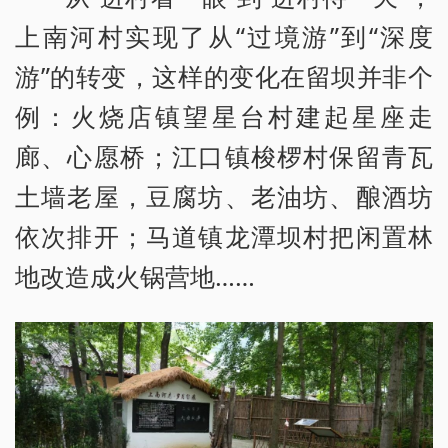
上南河村实现了从“过境游”到“深度
游”的转变，这样的变化在留坝并非个
例：火烧店镇望星台村建起星座走
廊、心愿桥；江口镇梭椤村保留青瓦
土墙老屋，豆腐坊、老油坊、酿酒坊
依次排开；马道镇龙潭坝村把闲置林
地改造成火锅营地……