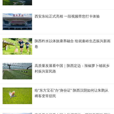
西安东站正式亮相 一段视频带您打卡体验
陕西柞水以体旅康养融合 绘就秦岭生态振兴新画
卷
高质量发展看中国｜陕西定边：辣椒萝卜铺就乡
村振兴富民路
给“东方宝石”办“身份证” 陕西汉阴如何让朱鹮从
稀客变常驻民