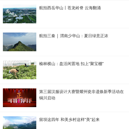
航拍西岳华山丨苍龙岭脊 云海翻涌
航拍三秦 | 渭南少华山：夏日绿意正浓
榆林横山：盘活闲置地 扣上“聚宝棚”
第三届汉服设计大赛暨耀州瓷非遗焕新季活动在
铜川启动
留坝这四年 和美乡村这样“美”起来