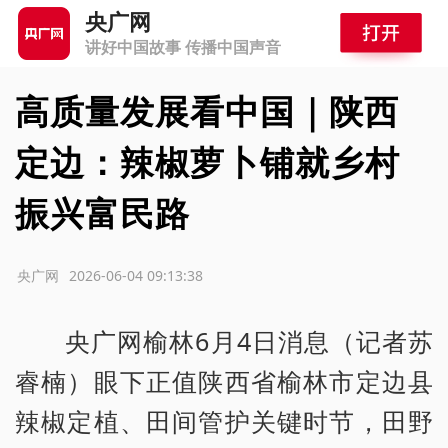
央广网
讲好中国故事 传播中国声音
高质量发展看中国｜陕西
定边：辣椒萝卜铺就乡村
振兴富民路
源：央广网
2026-06-04 09:13:38
央广网榆林6月4日消息（记者苏
睿楠）眼下正值陕西省榆林市定边县
辣椒定植、田间管护关键时节，田野