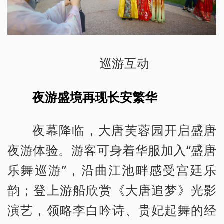
巡游互动
夜游盛境再现长安繁华
夜幕降临，大唐芙蓉园开启盛唐
夜游体验。游客可身着华服加入“盛唐
乐舞巡游”，沿曲江池畔感受宫廷乐
韵；登上游船欣赏《大唐追梦》光影
演艺，领略李白吟诗、贵妃起舞的经