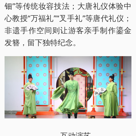
钿”等传统妆容技法；大唐礼仪体验中
心教授“万福礼”“叉手礼”等唐代礼仪；
非遗手作空间则让游客亲手制作鎏金
发簪，留下独特纪念。
互动演艺