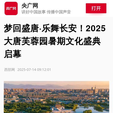
央广网
讲好中国故事 传播中国声音
梦回盛唐·乐舞长安！2025
大唐芙蓉园暑期文化盛典
启幕
源：西部网
2025-07-14 09:12:01