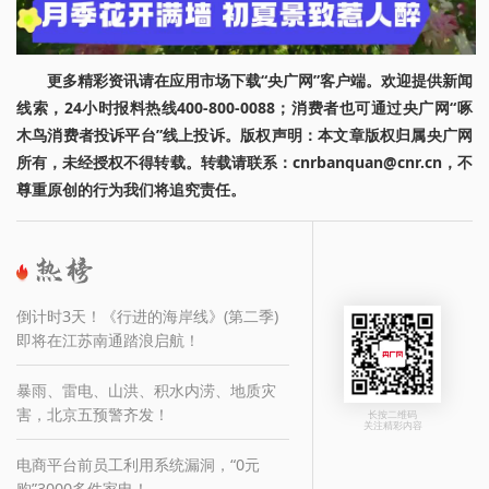
更多精彩资讯请在应用市场下载“央广网”客户端。欢迎提供新闻
线索，24小时报料热线400-800-0088；消费者也可通过央广网“啄
木鸟消费者投诉平台”线上投诉。版权声明：本文章版权归属央广网
所有，未经授权不得转载。转载请联系：cnrbanquan@cnr.cn，不
尊重原创的行为我们将追究责任。
倒计时3天！《行进的海岸线》(第二季)
即将在江苏南通踏浪启航！
暴雨、雷电、山洪、积水内涝、地质灾
害，北京五预警齐发！
长按二维码
关注精彩内容
电商平台前员工利用系统漏洞，“0元
购”3000多件家电！