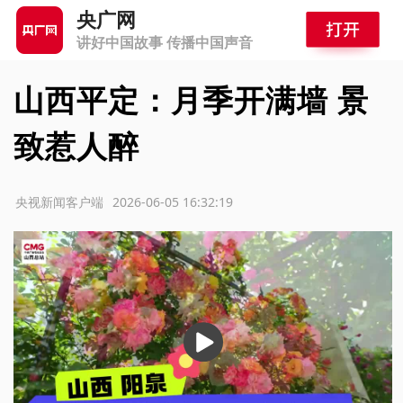
央广网
讲好中国故事 传播中国声音
山西平定：月季开满墙 景
致惹人醉
源：央视新闻客户端
2026-06-05 16:32:19
播
放