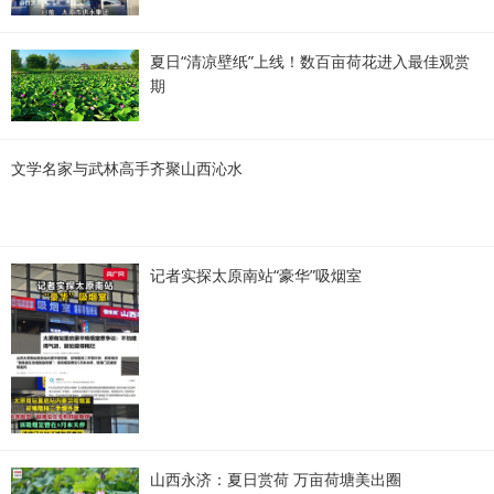
夏日“清凉壁纸”上线！数百亩荷花进入最佳观赏
期
文学名家与武林高手齐聚山西沁水
记者实探太原南站“豪华”吸烟室
山西永济：夏日赏荷 万亩荷塘美出圈