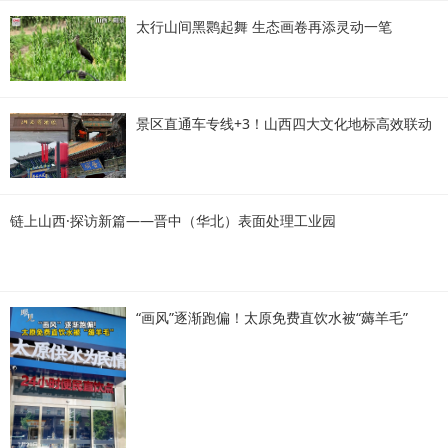
太行山间黑鹮起舞 生态画卷再添灵动一笔
景区直通车专线+3！山西四大文化地标高效联动
链上山西·探访新篇——晋中（华北）表面处理工业园
“画风”逐渐跑偏！太原免费直饮水被“薅羊毛”