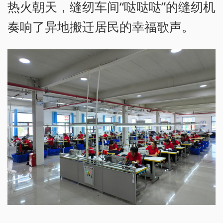
热火朝天，缝纫车间“哒哒哒”的缝纫机
奏响了异地搬迁居民的幸福歌声。