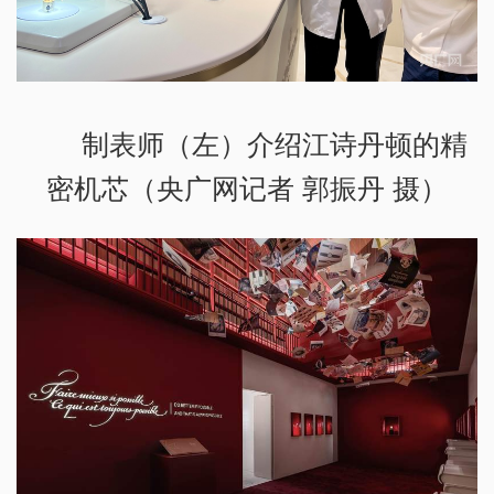
制表师（左）介绍江诗丹顿的精
密机芯（央广网记者 郭振丹 摄）