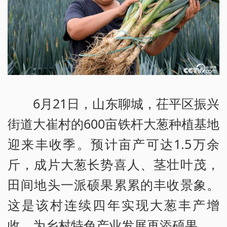
6月21日，山东聊城，茌平区振兴
街道大崔村的600亩铁杆大葱种植基地
迎来丰收季。预计亩产可达1.5万余
斤，成片大葱长势喜人、茎壮叶茂，
田间地头一派硕果累累的丰收景象。
这是该村连续四年实现大葱丰产增
收，为乡村特色产业发展再添硕果。