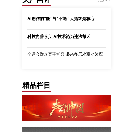
AI创作的“能”与“不能” 人始终是核心
科技向善 别让AI技术沦为违法帮凶
全运会群众赛事扩容 带来多层次联动效应
精品栏目