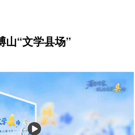
山“文学县场”
播
放