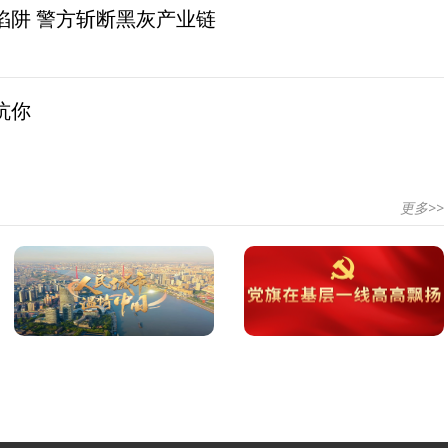
陷阱 警方斩断黑灰产业链
坑你
更多>>