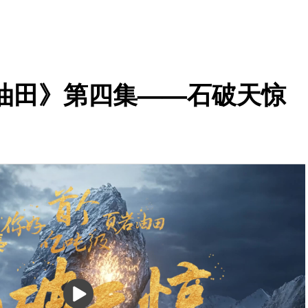
油田》第四集——石破天惊
播
放