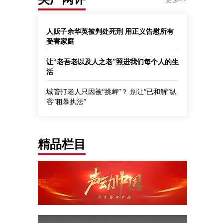
人贩子余华英被判处死刑 用正义告慰所有
受害家庭
让“老吾老以及人之老”照进我们每个人的生
活
城管打老人只因被“挑衅”？ 别让“已和解”纵
容“粗暴执法”
精品栏目