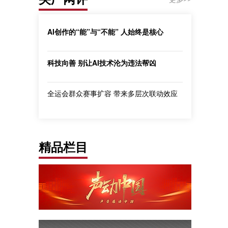
AI创作的“能”与“不能” 人始终是核心
科技向善 别让AI技术沦为违法帮凶
全运会群众赛事扩容 带来多层次联动效应
精品栏目