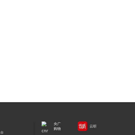
央广
云听
购物
平台