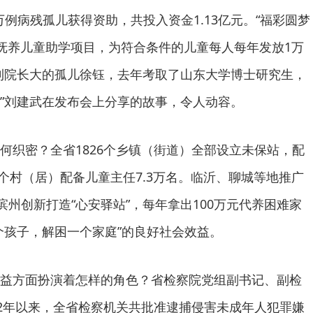
万例病残孤儿获得资助，共投入资金1.13亿元。“福彩圆梦
人抚养儿童助学项目，为符合条件的儿童每人每年发放1万
利院长大的孤儿徐钰，去年考取了山东大学博士研究生，
”刘建武在发布会上分享的故事，令人动容。
何织密？全省1826个乡镇（街道）全部设立未保站，配
万个村（居）配备儿童主任7.3万名。临沂、聊城等地推广
滨州创新打造“心安驿站”，每年拿出100万元代养困难家
个孩子，解困一个家庭”的良好社会效益。
益方面扮演着怎样的角色？省检察院党组副书记、副检
22年以来，全省检察机关共批准逮捕侵害未成年人犯罪嫌