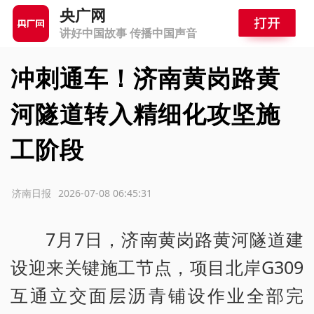
央广网
讲好中国故事 传播中国声音
冲刺通车！济南黄岗路黄
河隧道转入精细化攻坚施
工阶段
源：济南日报
2026-07-08 06:45:31
7月7日，济南黄岗路黄河隧道建
设迎来关键施工节点，项目北岸G309
互通立交面层沥青铺设作业全部完