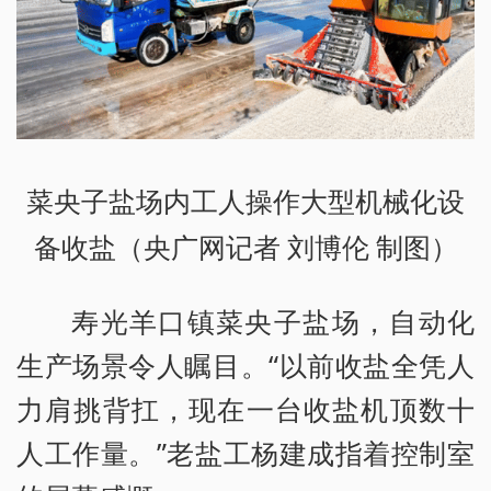
菜央子盐场内工人操作大型机械化设
备收盐（央广网记者 刘博伦 制图）
寿光羊口镇菜央子盐场，自动化
生产场景令人瞩目。“以前收盐全凭人
力肩挑背扛，现在一台收盐机顶数十
人工作量。”老盐工杨建成指着控制室