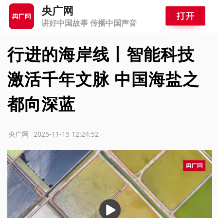
央广网
讲好中国故事 传播中国声音
行进的海岸线丨智能科技
激活千年文脉 中国海盐之
都向深蓝
源：央广网
2025-11-15 12:24:52
播
放