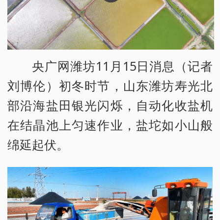
央广网潍坊11月15日消息（记者
刘博伦）初冬时节，山东潍坊寿光北
部沿海盐田银光闪烁，自动化收盐机
在结晶池上匀速作业，盐坨如小山般
绵延起伏。