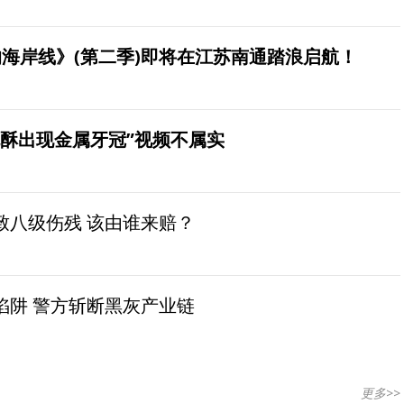
海岸线》(第二季)即将在江苏南通踏浪启航！
桃酥出现金属牙冠”视频不属实
致八级伤残 该由谁来赔？
陷阱 警方斩断黑灰产业链
更多>>