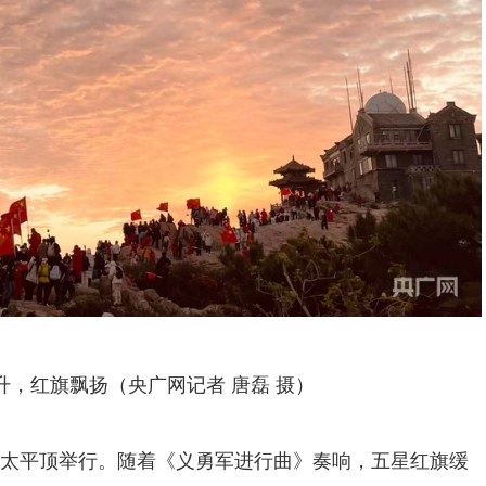
升，红旗飘扬（央广网记者 唐磊 摄）
太平顶举行。随着《义勇军进行曲》奏响，五星红旗缓