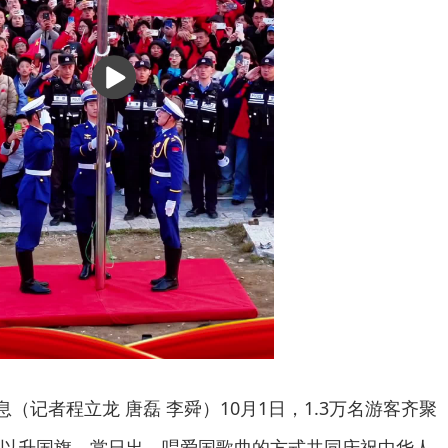
播
放
息（记者程立龙 唐磊 李舜）10月1日，1.3万名游客齐聚
以升国旗、赏日出、唱爱国歌曲的方式共同庆祝中华人