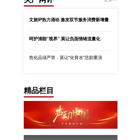
文旅IP热力涌动 激发双节服务消费新增量
呵护清朗“视界” 莫让负面情绪流量化
危化品须严管，莫让“化骨水”悲剧重演
精品栏目