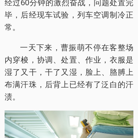
经过60分钟的激烈奋战，问题处置完
毕，后经现车试验，列车空调制冷正
常。
一天下来，曹振萌不停在客整场
内穿梭，协调、处置、作业，衣服是
湿了又干，干了又湿，脸上、胳膊上
布满汗珠，后背上已经有了泛白的汗
渍。