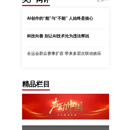
AI创作的“能”与“不能” 人始终是核心
科技向善 别让AI技术沦为违法帮凶
全运会群众赛事扩容 带来多层次联动效应
精品栏目