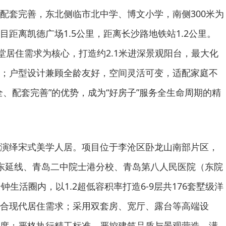
配套完善，东北侧临市北中学、博文小学，南侧300米为
距离凯德广场1.5公里，距离长沙路地铁站1.2公里。
同堂居住需求为核心，打造约2.1米进深景观阳台，最大化
；户型设计兼顾全龄友好，空间灵活可变，适配家庭不
全、配套完善”的优势，成为“好房子”服务全生命周期的精
演绎宋式美学人居。项目位于李沧区卧龙山南部片区，
东延线、青岛二中院士港分校、青岛第八人民医院（东院
钟生活圈内，以1.2超低容积率打造6-9层共176套墅级洋
合现代居住需求；采用双套房、宽厅、露台等高端设
度；严格执行精工标准，严控建筑品质与景观营造，满