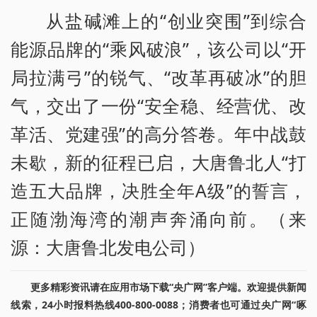
从盐碱滩上的“创业突围”到综合
能源品牌的“乘风破浪”，该公司以“开
局拉满弓”的锐气、“改革再破冰”的胆
气，交出了一份“安全稳、经营优、改
革活、党建强”的高分答卷。年中战鼓
未歇，新的征程已启，大唐鲁北人“打
造五大品牌，决胜全年A级”的誓言，
正随渤海湾的潮声奔涌向前。（来
源：大唐鲁北发电公司）
更多精彩资讯请在应用市场下载“央广网”客户端。欢迎提供新闻
线索，24小时报料热线400-800-0088；消费者也可通过央广网“啄