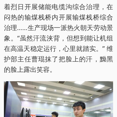
着烈日开展储能电缆沟综合治理，在
闷热的输煤栈桥内开展输煤栈桥综合
治理……生产现场一派热火朝天劳动景
象。“虽然汗流浃背，但想到能让机组
在高温天稳定运行，心里就踏实。” 维
护部主任曹琨抹了把脸上的汗，黝黑
的脸上露出笑容。