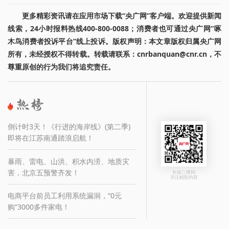
更多精彩资讯请在应用市场下载“央广网”客户端。欢迎提供新闻
线索，24小时报料热线400-800-0088；消费者也可通过央广网“啄
木鸟消费者投诉平台”线上投诉。版权声明：本文章版权归属央广网
所有，未经授权不得转载。转载请联系：cnrbanquan@cnr.cn，不
尊重原创的行为我们将追究责任。
倒计时3天！《行进的海岸线》(第二季)
即将在江苏南通踏浪启航！
暴雨、雷电、山洪、积水内涝、地质灾
害，北京五预警齐发！
长按二维码
关注精彩内容
电商平台前员工利用系统漏洞，“0元
购”3000多件家电！