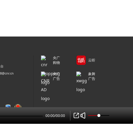
央广
云听
购物
平台
@cnr.cn
央广
象舞
广告
广告
00:00
/
00:00