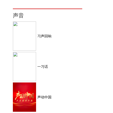
声音
习声回响
一习话
声动中国