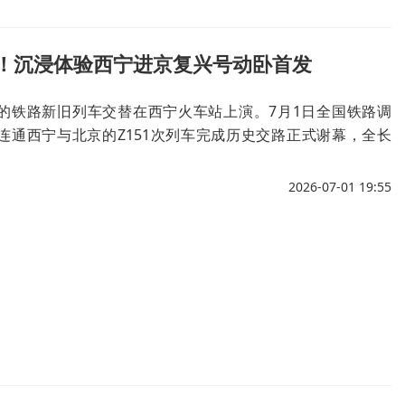
2！沉浸体验西宁进京复兴号动卧首发
年的铁路新旧列车交替在西宁火车站上演。7月1日全国铁路调
年连通西宁与北京的Z151次列车完成历史交路正式谢幕，全长
号长编组动卧D102从西宁站首发开往北京西。
2026-07-01 19:55