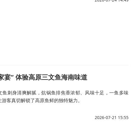
家宴” 体验高原三文鱼海南味道
文鱼刺身清爽解腻，炕锅鱼排焦香浓郁、风味十足，一鱼多味
让游客真切解锁了高原鱼鲜的独特魅力。
2026-07-21 15:55