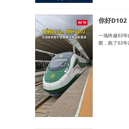
你好D10
一场跨越63
图，跑了63
460米的复兴