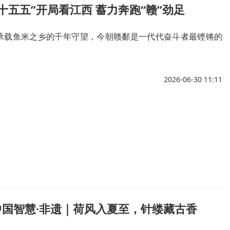
“十五五”开局看江西 蓄力奔跑“赣”劲足
承载鱼米之乡的千年守望，今朝赣鄱是一代代奋斗者最铿锵的
2026-06-30 11:11
中国智慧·非遗｜荷风入夏至，针缕藏古香