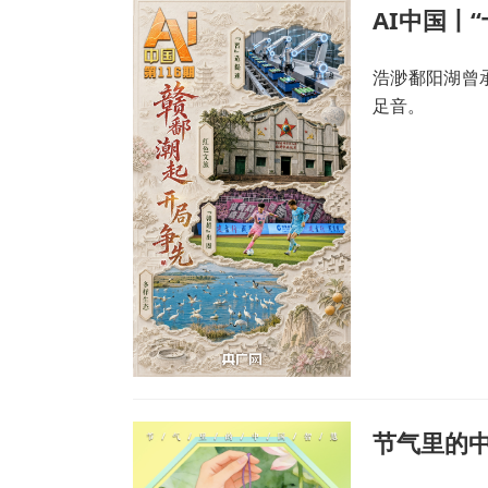
AI中国丨
浩渺鄱阳湖曾
足音。
节气里的