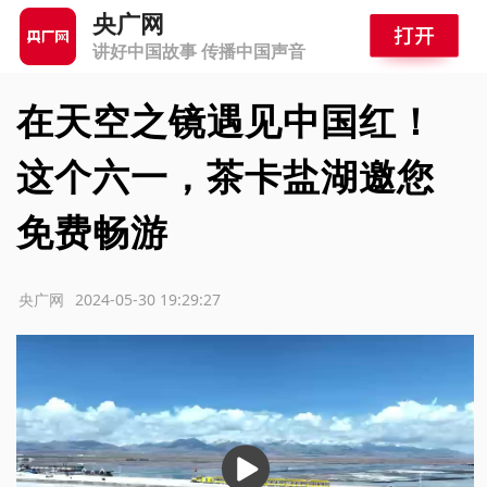
央广网
讲好中国故事 传播中国声音
在天空之镜遇见中国红！
这个六一，茶卡盐湖邀您
免费畅游
源：央广网
2024-05-30 19:29:27
播
放