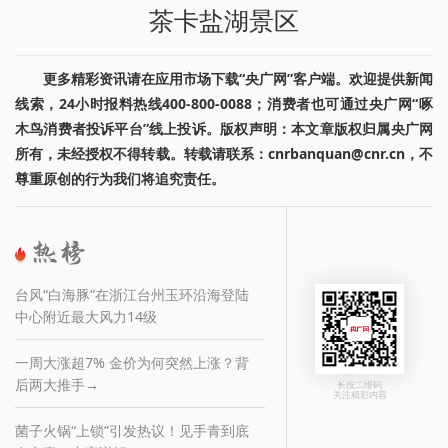
茶卡盐湖景区
更多精彩资讯请在应用市场下载“央广网”客户端。欢迎提供新闻
线索，24小时报料热线400-800-0088；消费者也可通过央广网“啄
木鸟消费者投诉平台”线上投诉。版权声明：本文章版权归属央广网
所有，未经授权不得转载。转载请联系：cnrbanquan@cnr.cn，不
尊重原创的行为我们将追究责任。
台风“白海豚”在浙江台州玉环沿海登陆
中心附近最大风力14级
一周大涨超7% 金价为何突然上涨？背
后两大推手→
长按二维码
关注精彩内容
菌子火锅“上锁”引发热议！见手青到底