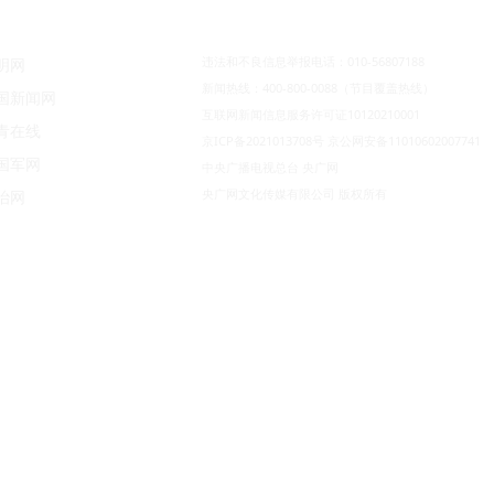
违法和不良信息举报电话：010-56807188
明网
新闻热线：400-800-0088（节目覆盖热线）
国新闻网
互联网新闻信息服务许可证10120210001
青在线
京ICP备2021013708号
京公网安备11010602007741
国军网
中央广播电视总台 央广网
央广网文化传媒有限公司 版权所有
治网