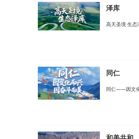
泽库
高天圣境 生态
同仁
同仁——因文
和美共和