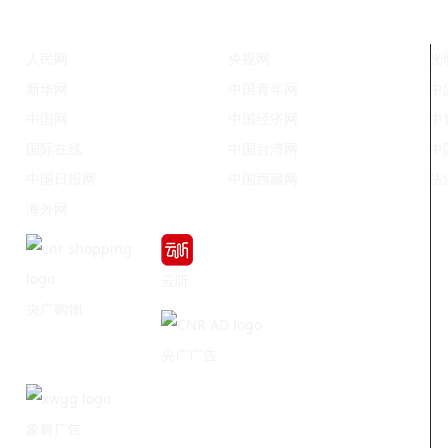
人民网
央视网
光
新华网
中国青年网
中
中国网
中国经济网
中
国际在线
中国台湾网
中
中国日报网
中国西藏网
法
海外网
云听
央广购物
央广广告
象舞广告