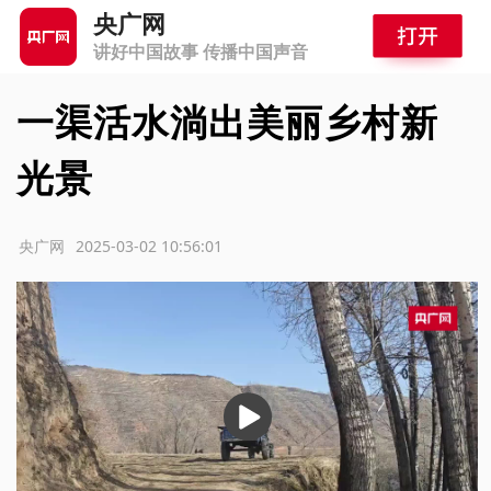
央广网
讲好中国故事 传播中国声音
一渠活水淌出美丽乡村新
光景
源：央广网
2025-03-02 10:56:01
播
放