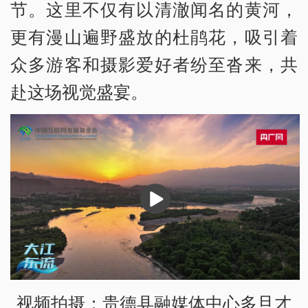
节。这里不仅有以清澈闻名的黄河，
更有漫山遍野盛放的杜鹃花，吸引着
众多游客和摄影爱好者纷至沓来，共
赴这场视觉盛宴。
播
放
视频拍摄：贵德县融媒体中心多旦才