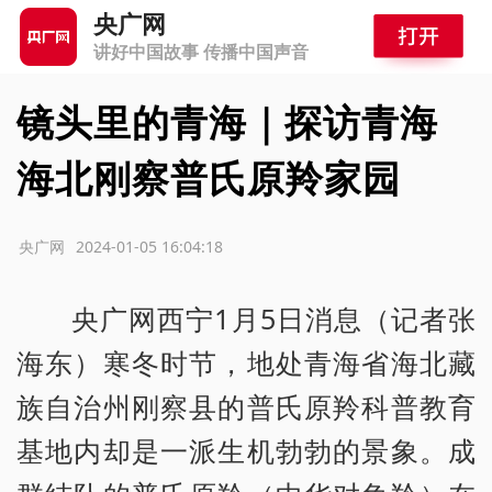
央广网
讲好中国故事 传播中国声音
镜头里的青海｜探访青海
海北刚察普氏原羚家园
源：央广网
2024-01-05 16:04:18
央广网西宁1月5日消息（记者张
海东）寒冬时节，地处青海省海北藏
族自治州刚察县的普氏原羚科普教育
基地内却是一派生机勃勃的景象。成