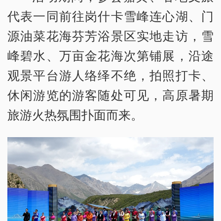
代表一同前往岗什卡雪峰连心湖、门
源油菜花海芬芳浴景区实地走访，雪
峰碧水、万亩金花海次第铺展，沿途
观景平台游人络绎不绝，拍照打卡、
休闲游览的游客随处可见，高原暑期
旅游火热氛围扑面而来。