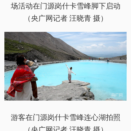
场活动在门源岗什卡雪峰脚下启动
（央广网记者 汪晓青 摄）
游客在门源岗什卡雪峰连心湖拍照
（央广网记者 汪晓青 摄）