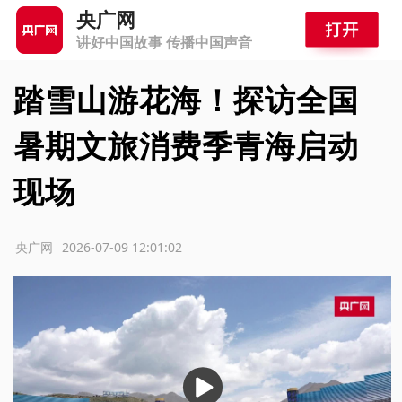
央广网
讲好中国故事 传播中国声音
踏雪山游花海！探访全国
暑期文旅消费季青海启动
现场
源：央广网
2026-07-09 12:01:02
播
放