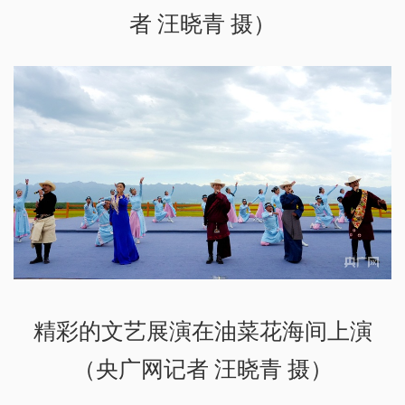
者 汪晓青 摄）
精彩的文艺展演在油菜花海间上演
（央广网记者 汪晓青 摄）