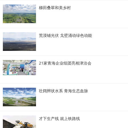
梯田叠翠和美乡村
荒漠铺光伏 戈壁涌动绿色动能
21家青海企业组团亮相津洽会
壮阔辫状水系 青海生态血脉
才下生产线 就上铁路线