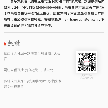
更多精彩资讯请在应用市场下载“央广网”客户端。欢迎提供新闻
线索，24小时报料热线400-800-0088；消费者也可通过央广网“啄
木鸟消费者投诉平台”线上投诉。版权声明：本文章版权归属央广网
所有，未经授权不得转载。转载请联系：cnrbanquan@cnr.cn，不
尊重原创的行为我们将追究责任。
陕西潼关县城一路段发生滑坡 致1人失
联
网红全程直播“荒岛改造”，被查处！
长按二维码
关注精彩内容
传销头目变身“传统国学大师” 办书院体
罚学生被调查