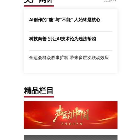
AI创作的“能”与“不能” 人始终是核心
科技向善 别让AI技术沦为违法帮凶
全运会群众赛事扩容 带来多层次联动效应
精品栏目