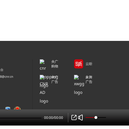
央广
云听
购物
平台
@cnr.cn
央广
象舞
广告
广告
00:00
/
00:00