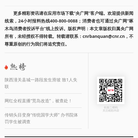
更多精彩资讯请在应用市场下载“央广网”客户端。欢迎提供新闻
线索，24小时报料热线400-800-0088；消费者也可通过央广网“啄
木鸟消费者投诉平台”线上投诉。版权声明：本文章版权归属央广网
所有，未经授权不得转载。转载请联系：cnrbanquan@cnr.cn，不
尊重原创的行为我们将追究责任。
陕西潼关县城一路段发生滑坡 致1人失
联
网红全程直播“荒岛改造”，被查处！
长按二维码
关注精彩内容
传销头目变身“传统国学大师” 办书院体
罚学生被调查